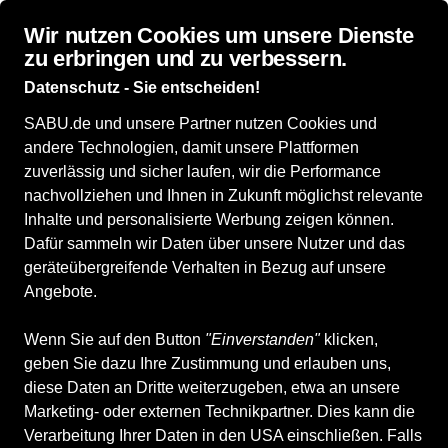
Wir nutzen Cookies um unsere Dienste
zu erbringen und zu verbessern.
Datenschutz - Sie entscheiden!
SABU.de und unsere Partner nutzen Cookies und
Alle Produkte
Damenschuhe
andere Technologien, damit unsere Plattformen
Damenschuhe
zuverlässig und sicher laufen, wir die Performance
nachvollziehen und Ihnen in Zukunft möglichst relevante
Inhalte und personalisierte Werbung zeigen können.
ALLE FILTER
Dafür sammeln wir Daten über unsere Nutzer und das
geräteübergreifende Verhalten in Bezug auf unsere
Angebote.
Marken
Größe
Farbe
Geschlecht
Anb
Wenn Sie auf den Button
"Einverstanden"
klicken,
geben Sie dazu Ihre Zustimmung und erlauben uns,
1.973 Produkte
diese Daten an Dritte weiterzugeben, etwa an unsere
Marketing- oder externen Technikpartner. Dies kann die
Verarbeitung Ihrer Daten in den USA einschließen. Falls